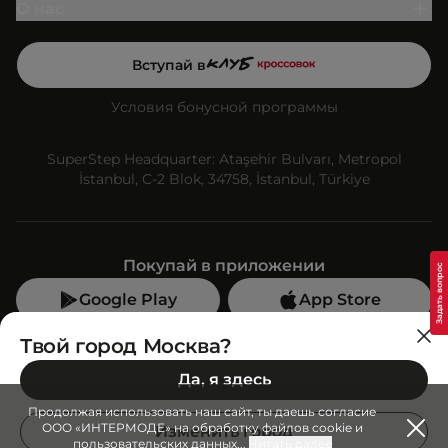
О нас
Вступай в
Условия бонусной программы
SuperStep Headquarter: Ataşehir Bulvarı, Metropol
İstanbul, C-2 Blok, 34758, İstanbul, Türkiye
Покупай в приложении
Google Play
App Store
Мы в социальных сетях
Твой город Москва?
Да, я здесь
Позвони нам
Продолжая использовать наш сайт, ты даешь согласие
+7 (499) 350-55-33
ООО «ИНТЕРМОДЕ» на обработку файлов cookie и
Изменить город
пользовательских данных
...
Читать далее
C 10:00 до 19:00