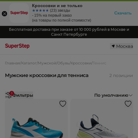
Кроссовки и не только
☆☆☆☆☆
★★★★★
(23) звезды
Скачать
- 15% на первый заказ
(на товары по полной стоимости)
Бесплатная доставка при заказе от 10 000 рублей в Москве и
Санкт Петербурге
Москва
Главная
/
Каталог
/
Мужской
/
Обувь
/
Кроссовки
/
Теннис
Мужские кроссовки для тенниса
2 позиции
3
Фильтры
По умолчанию