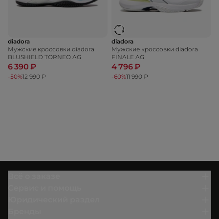
diadora
diadora
Мужские кроссовки diadora
Мужские кроссовки diadora
BLUSHIELD TORNEO AG
FINALE AG
6 390 ₽
4 796 ₽
-50%
12 990 ₽
-60%
11 990 ₽
Всё о заказе
Сервис и помощь
Юридический раздел
Бренды