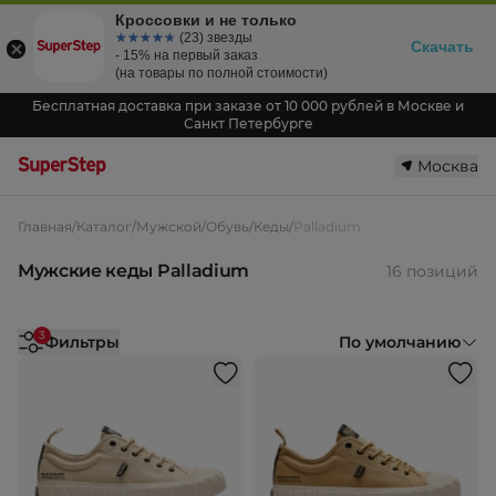
Кроссовки и не только
☆☆☆☆☆
★★★★★
(23) звезды
Скачать
- 15% на первый заказ
(на товары по полной стоимости)
Бесплатная доставка при заказе от 10 000 рублей в Москве и
Санкт Петербурге
Москва
Главная
/
Каталог
/
Мужской
/
Обувь
/
Кеды
/
Palladium
Мужские кеды Palladium
16 позиций
3
Фильтры
По умолчанию