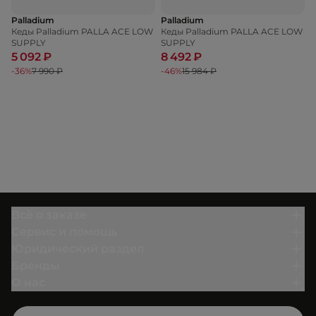
Palladium
Palladium
Кеды Palladium PALLA ACE LOW
Кеды Palladium PALLA ACE LOW
SUPPLY
SUPPLY
5 092 ₽
8 492 ₽
-36%
7 990 ₽
-46%
15 984 ₽
Всё о заказе
Сервис и помощь
Юридический раздел
Бренды
О нас