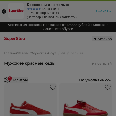
Кроссовки и не только
☆☆☆☆☆
★★★★★
(23) звезды
Скачать
- 15% на первый заказ
(на товары по полной стоимости)
Бесплатная доставка при заказе от 10 000 рублей в Москве и
Санкт Петербурге
Москва
Главная
/
Каталог
/
Мужской
/
Обувь
/
Кеды
/
Красный
Мужские красные кеды
9 позиций
3
Фильтры
По умолчанию