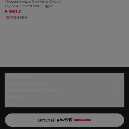
Мужские кеды Converse Chuck
Taylor All Star Street Lugged
8 960 ₽
-30%
12 800 ₽
Всё о заказе
Сервис и помощь
Юридический раздел
Бренды
О нас
Вступай в