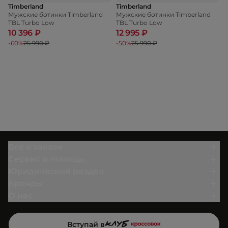
Timberland
Timberland
Мужские ботинки Timberland
Мужские ботинки Timberland
TBL Turbo Low
TBL Turbo Low
10 396 ₽
12 995 ₽
-60%
25 990 ₽
-50%
25 990 ₽
Всё о заказе
Сервис и помощь
Юридический раздел
Бренды
О нас
Вступай в