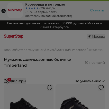
Кроссовки и не только
☆☆☆☆☆
★★★★★
(23) звезды
Скачать
- 15% на первый заказ
(на товары по полной стоимости)
Бесплатная доставка при заказе от 10 000 рублей в Москве и
Санкт Петербурге
Москва
Главная
/
Каталог
/
Мужской
/
Обувь
/
Ботинки
/
Timberland
/
Демисезон
Мужские демисезонные ботинки
10 позиций
Timberland
4
Фильтры
По умолчанию