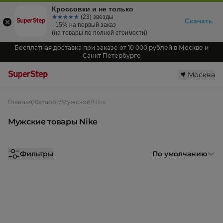
Кроссовки и не только
☆☆☆☆☆
★★★★★
(23) звезды
Скачать
- 15% на первый заказ
(на товары по полной стоимости)
Бесплатная доставка при заказе от 10 000 рублей в Москве и
Санкт Петербурге
Москва
Главная
/
Каталог
/
Мужской
/
Nike
Мужские товары Nike
Фильтры
По умолчанию