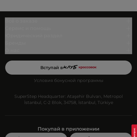
Всё о заказе
Сервис и помощь
Юридический раздел
Бренды
О нас
Вступай в
Условия бонусной программы
SuperStep Headquarter: Ataşehir Bulvarı, Metropol
İstanbul, C-2 Blok, 34758, İstanbul, Türkiye
Покупай в приложении