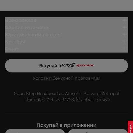
Всё о заказе
Сервис и помощь
Юридический раздел
Бренды
О нас
Вступай в
Условия бонусной программы
SuperStep Headquarter: Ataşehir Bulvarı, Metropol
İstanbul, C-2 Blok, 34758, İstanbul, Türkiye
Покупай в приложении