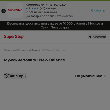
Кроссовки и не только
☆☆☆☆☆
★★★★★
(23) звезды
Скачать
- 15% на первый заказ
(на товары по полной стоимости)
Бесплатная доставка при заказе от 10 000 рублей в Москве и
Санкт Петербурге
Москва
Главная
/
Каталог
/
Мужской
/
New Balance
Мужские товары New Balance
Фильтры
По умолчанию