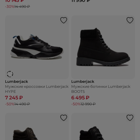
10 143 ₽
11 990 ₽
-30%
14 490 ₽
Lumberjack
Lumberjack
Мужские кроссовки Lumberjack
Мужские ботинки Lumberjack
HYPE
BOOTS
7 245 ₽
6 495 ₽
-50%
14 490 ₽
-50%
12 990 ₽