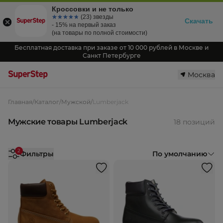
Кроссовки и не только
☆☆☆☆☆
★★★★★
(23) звезды
Скачать
- 15% на первый заказ
(на товары по полной стоимости)
Бесплатная доставка при заказе от 10 000 рублей в Москве и
Санкт Петербурге
Москва
Главная
/
Каталог
/
Мужской
/
Lumberjack
Мужские товары Lumberjack
18 позиций
2
Фильтры
По умолчанию