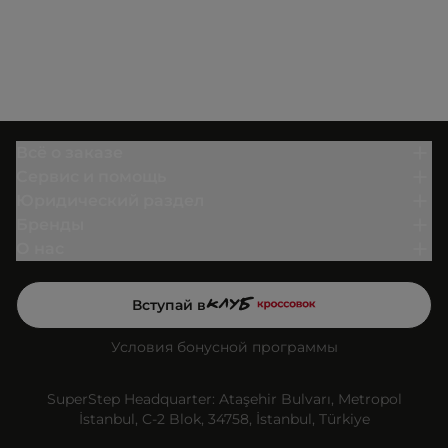
Всё о заказе
Сервис и помощь
Юридический раздел
Бренды
О нас
Вступай в
Условия бонусной программы
SuperStep Headquarter: Ataşehir Bulvarı, Metropol
İstanbul, C-2 Blok, 34758, İstanbul, Türkiye