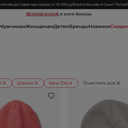
латная доставка при заказе от 10 000 рублей в Москве и Санкт Петер
Вступай в клуб
и копи бонусы
Мужчинам
Женщинам
Детям
Бренды
Новинки
Скидк
й
Шапки
New Era
Очистить все