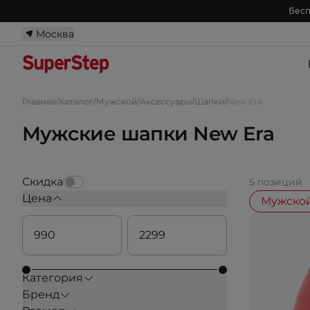
Бесп
Москва
Главная
/
Каталог
/
Мужской
/
Аксессуары
/
Шапки
/
New Era
Мужские шапки New Era
Скидка
5 позиций
Цена
Мужско
Категория
Бренд