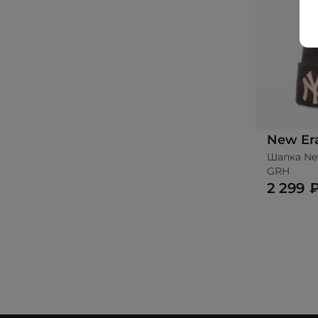
New Er
Шапка Ne
До
GRH
2 299 