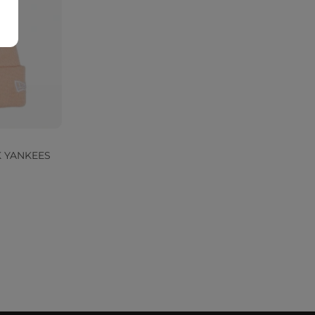
K YANKEES
ину