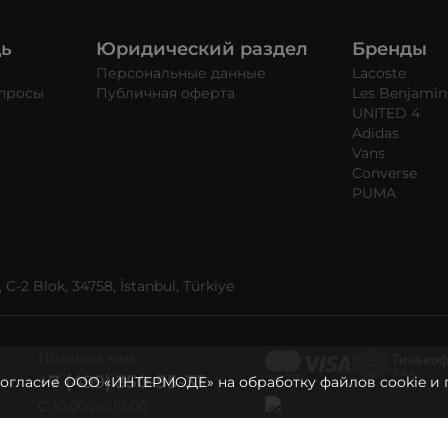
щь
Юридический раздел
Бренды
Персональные данные
Lacoste
опросы
Публичная оферта
Les Benjamin
UNITED 4
Adidas
Vans
Converse
PUMA
C-2 Blok, 34758, İstanbul, Türkiye
Позвони нам
+7 (499) 350-55-33
согласие ООО «ИНТЕРМОДЕ» на обработку файлов cookie и 
C 10:00 до 19:00