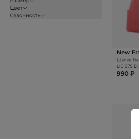
Размер
Цвет
Сезонность
New Er
Шапка Ne
До
LIC 875 
990 ₽