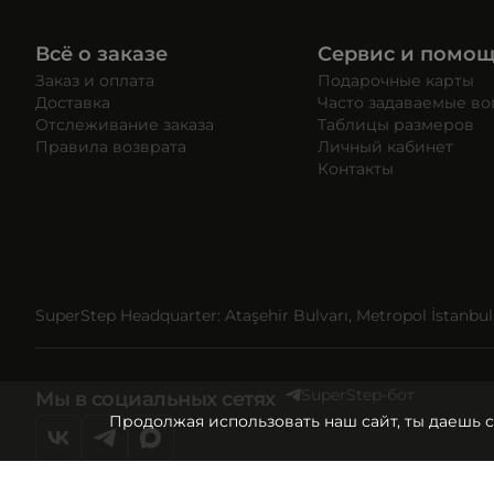
Всё о заказе
Сервис и помо
Заказ и оплата
Подарочные карты
Доставка
Часто задаваемые в
Отслеживание заказа
Таблицы размеров
Правила возврата
Личный кабинет
Контакты
SuperStep Headquarter: Ataşehir Bulvarı, Metropol İstanbul, 
SuperStep-бот
Мы в социальных сетях
Продолжая использовать наш сайт, ты даешь 