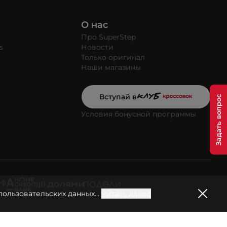
О нас
Про SuperStep
s
Новости
Только оригинал
Наши магазины
Вступай в
Условия бонусной программы
пользовательских данных
...
Читать далее