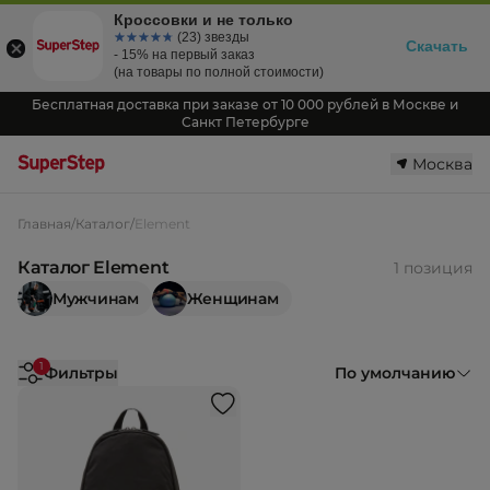
Кроссовки и не только
☆☆☆☆☆
★★★★★
(23) звезды
Скачать
- 15% на первый заказ
(на товары по полной стоимости)
Бесплатная доставка при заказе от 10 000 рублей в Москве и
Санкт Петербурге
Москва
Главная
/
Каталог
/
Element
Каталог Element
1 позиция
Мужчинам
Женщинам
1
Фильтры
По умолчанию