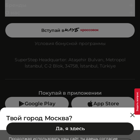
Бренды
О нас
Вступай в
Условия бонусной программы
SuperStep Headquarter: Ataşehir Bulvarı, Metropol
İstanbul, C-2 Blok, 34758, İstanbul, Türkiye
Покупай в приложении
Google Play
App Store
Мы в социальных сетях
Твой город Москва?
Да, я здесь
Позвони нам
Продолжая использовать наш сайт, ты даешь согласие