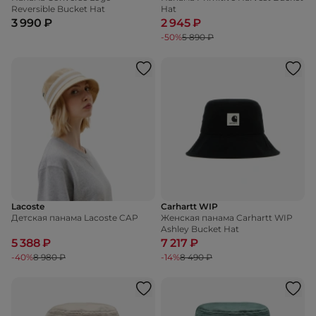
Reversible Bucket Hat
Hat
3 990 ₽
2 945 ₽
-50%
5 890 ₽
Lacoste
Carhartt WIP
Детская панама Lacoste CAP
Женская панама Carhartt WIP
Ashley Bucket Hat
5 388 ₽
7 217 ₽
-40%
8 980 ₽
-14%
8 490 ₽