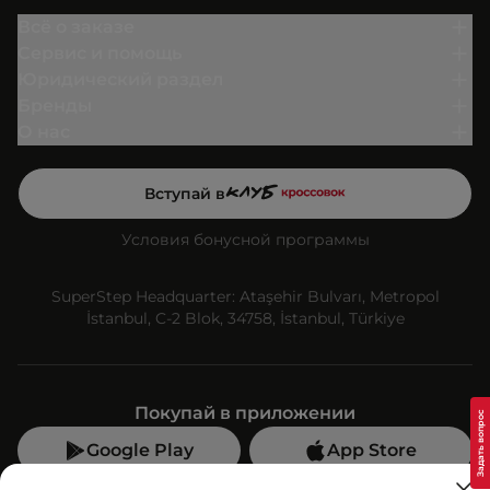
Всё о заказе
Сервис и помощь
Юридический раздел
Бренды
О нас
Вступай в
Условия бонусной программы
SuperStep Headquarter: Ataşehir Bulvarı, Metropol
İstanbul, C-2 Blok, 34758, İstanbul, Türkiye
Покупай в приложении
Google Play
App Store
Мы в социальных сетях