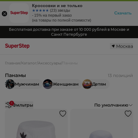
Кроссовки и не только
☆☆☆☆☆
★★★★★
(23) звезды
Скачать
- 15% на первый заказ
(на товары по полной стоимости)
Бесплатная доставка при заказе от 10 000 рублей в Москве и
Санкт Петербурге
Москва
Главная
/
Каталог
/
Аксессуары
/
Панамы
Панамы
13 позиций
Мужчинам
Женщинам
Детям
1
Фильтры
По умолчанию