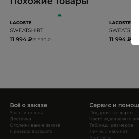
Похожие товары
LACOSTE
LACOSTE
SWEATSHIRT
SWEATSHI
11 994 ₽
11 994 ₽
19 990 ₽
19 
Всё о заказе
Сервис и помо
Заказ и оплата
Подарочные карты
Доставка
Часто задаваемые в
Отслеживание заказа
Таблицы размеров
Правила возврата
Личный кабинет
Контакты