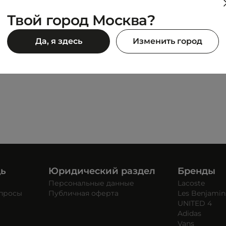
Твой город Москва?
UNITED 4
Да, я здесь
Изменить город
RT
1.0 ESSENTIALS M HOODIE
3 495 ₽
990 ₽
6 990 ₽
щь
Юридический раздел
Бренды
Персональные данные
Lacoste
опросы
Публичная оферта
Les Benjamin
UNITED 4
Adidas
Vans