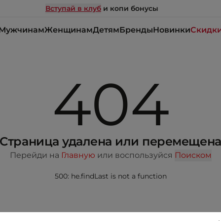
Вступай в клуб
и копи бонусы
Мужчинам
Женщинам
Детям
Бренды
Новинки
Скидк
404
Страница удалена или перемещен
Перейди на
Главную
или воспользуйся
Поиском
500: he.findLast is not a function