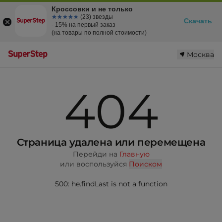
Кроссовки и не только
☆☆☆☆☆
★★★★★
(23) звезды
Скачать
- 15% на первый заказ
(на товары по полной стоимости)
Москва
404
Страница удалена или перемещена
Перейди на
Главную
или воспользуйся
Поиском
500: he.findLast is not a function