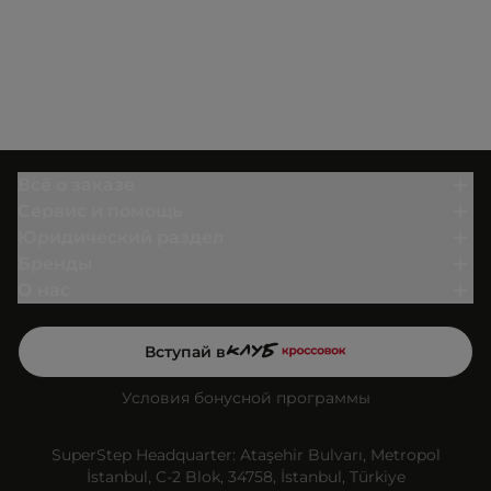
Всё о заказе
Сервис и помощь
Юридический раздел
Бренды
О нас
Вступай в
Условия бонусной программы
SuperStep Headquarter: Ataşehir Bulvarı, Metropol
İstanbul, C-2 Blok, 34758, İstanbul, Türkiye