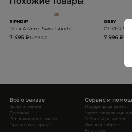
Похожие товары
RIPNDIP
OBEY
Peek A Nerm Sweatshorts
OLIVER SH
7 495 ₽
7 996 ₽
14 990 ₽
19 
Всё о заказе
Сервис и помо
Заказ и оплата
Подарочные карты
Доставка
Часто задаваемые в
Отслеживание заказа
Таблицы размеров
Правила возврата
Личный кабинет
Контакты