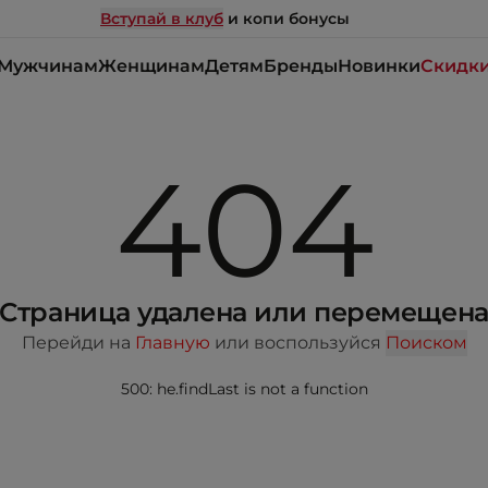
Вступай в клуб
и копи бонусы
Мужчинам
Женщинам
Детям
Бренды
Новинки
Скидк
404
Страница удалена или перемещен
Перейди на
Главную
или воспользуйся
Поиском
500: he.findLast is not a function