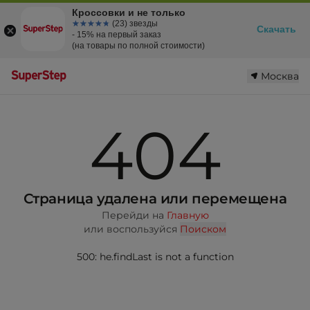
Кроссовки и не только
☆☆☆☆☆
★★★★★
(23) звезды
Скачать
- 15% на первый заказ
(на товары по полной стоимости)
Москва
404
Страница удалена или перемещена
Перейди на
Главную
или воспользуйся
Поиском
500: he.findLast is not a function