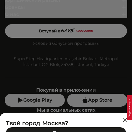
Юридический раздел
Бренды
О нас
Вступай в
Условия бонусной программы
SuperStep Headquarter: Ataşehir Bulvarı, Metropol
İstanbul, C-2 Blok, 34758, İstanbul, Türkiye
Покупай в приложении
Google Play
App Store
Мы в социальных сетях
Твой город Москва?
Позвони нам