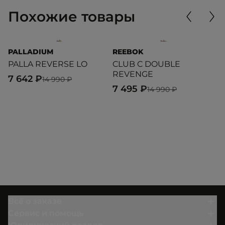
Похожие товары
PALLADIUM
REEBOK
P
PALLA REVERSE LO
CLUB C DOUBLE
M
REVENGE
7 642 ₽
6
14 990 ₽
7 495 ₽
14 990 ₽
Всё о заказе
Сервис и помощь