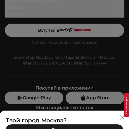
Юридический раздел
Бренды
О нас
Вступай в
Условия бонусной программы
SuperStep Headquarter: Ataşehir Bulvarı, Metropol
İstanbul, C-2 Blok, 34758, İstanbul, Türkiye
Покупай в приложении
Google Play
App Store
Мы в социальных сетях
Твой город Москва?
Позвони нам