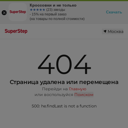
Кроссовки и не только
☆☆☆☆☆
★★★★★
(23) звезды
Скачать
- 15% на первый заказ
(на товары по полной стоимости)
Москва
404
Страница удалена или перемещена
Перейди на
Главную
или воспользуйся
Поиском
500: he.findLast is not a function