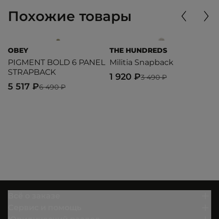
Похожие товары
OBEY
THE HUNDREDS
O
PIGMENT BOLD 6 PANEL
Militia Snapback
I
STRAPBACK
H
1 920 ₽
3 490 ₽
5 517 ₽
5
6 490 ₽
Всё о заказе
Сервис и помощь