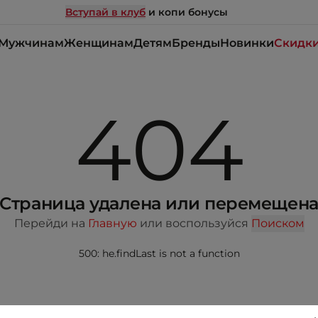
Вступай в клуб
и копи бонусы
Мужчинам
Женщинам
Детям
Бренды
Новинки
Скидк
404
Страница удалена или перемещен
Перейди на
Главную
или воспользуйся
Поиском
500: he.findLast is not a function