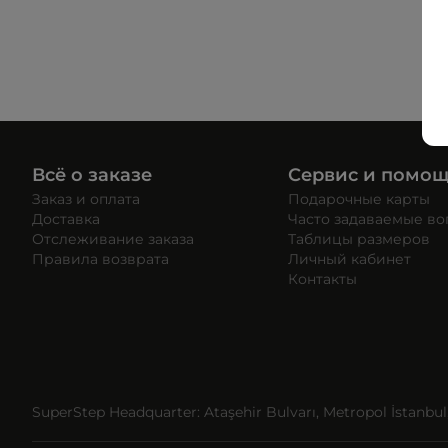
Всё о заказе
Сервис и помо
Заказ и оплата
Подарочные карты
Доставка
Часто задаваемые в
Отслеживание заказа
Таблицы размеров
Правила возврата
Личный кабинет
Контакты
SuperStep Headquarter: Ataşehir Bulvarı, Metropol İstanbul, 