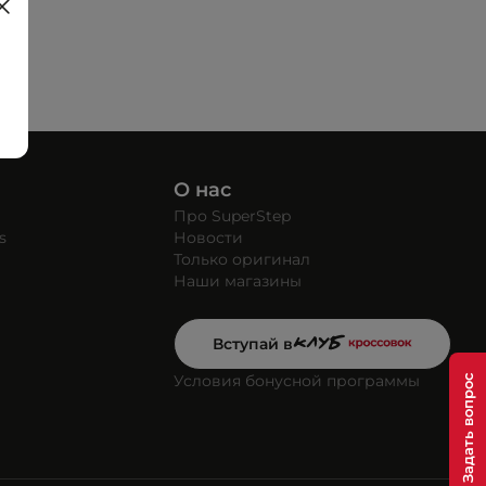
О нас
Про SuperStep
s
Новости
Только оригинал
Наши магазины
Вступай в
Условия бонусной программы