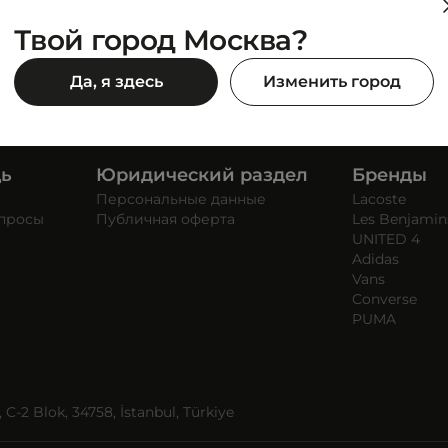
Твой город Москва?
Да, я здесь
Изменить город
щь
Юридический раздел
Бренды
Персональные данные
Lacoste
опросы
Публичная оферта
Les Benjamin
UNITED 4
Adidas
Vans
Converse
PUMA
C-2 Blok, 34758, İstanbul, Türkiye