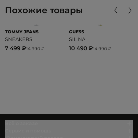
Похожие товары
TOMMY JEANS
GUESS
T
SNEAKERS
SILINA
S
7 499 ₽
10 490 ₽
9
14 990 ₽
14 990 ₽
Всё о заказе
Сервис и помощь