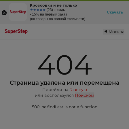
Кроссовки и не только
☆☆☆☆☆
★★★★★
(23) звезды
Скачать
- 15% на первый заказ
(на товары по полной стоимости)
Москва
404
Страница удалена или перемещена
Перейди на
Главную
или воспользуйся
Поиском
500: he.findLast is not a function