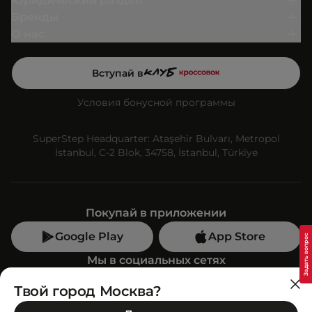
Юридический раздел
Бренды
О нас
Вступай в
Условия бонусной программы
SuperStep Headquarter: Ataşehir Bulvarı, Metropol
İstanbul, C-2 Blok, 34758, İstanbul, Türkiye
Покупай в приложении
Google Play
App Store
Мы в социальных сетях
Твой город Москва?
Позвони нам