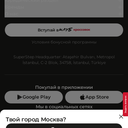
Юридический раздел
Бренды
О нас
Вступай в
Условия бонусной программы
SuperStep Headquarter: Ataşehir Bulvarı, Metropol
İstanbul, C-2 Blok, 34758, İstanbul, Türkiye
Покупай в приложении
Google Play
App Store
Мы в социальных сетях
Твой город Москва?
Позвони нам