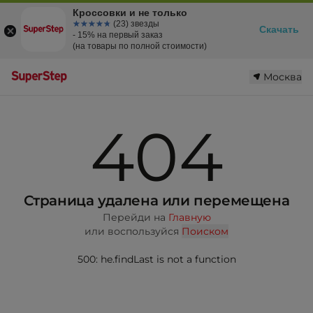
Кроссовки и не только
☆☆☆☆☆
★★★★★
(23) звезды
Скачать
- 15% на первый заказ
(на товары по полной стоимости)
Москва
404
Страница удалена или перемещена
Перейди на
Главную
или воспользуйся
Поиском
500: he.findLast is not a function