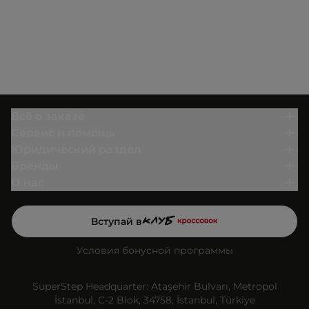
Всё о заказе
Сервис и помощь
Юридический раздел
Бренды
О нас
Вступай в
Условия бонусной программы
SuperStep Headquarter: Ataşehir Bulvarı, Metropol
İstanbul, C-2 Blok, 34758, İstanbul, Türkiye