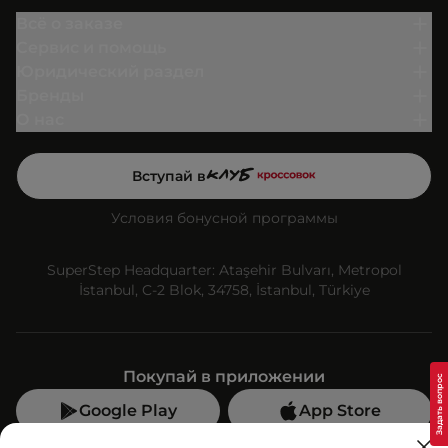
Всё о заказе
Сервис и помощь
Юридический раздел
Бренды
О нас
Вступай в
Условия бонусной программы
SuperStep Headquarter: Ataşehir Bulvarı, Metropol
İstanbul, C-2 Blok, 34758, İstanbul, Türkiye
Покупай в приложении
Google Play
App Store
Мы в социальных сетях