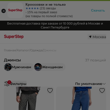
Кроссовки и не только
☆☆☆☆☆
★★★★★
(23) звезды
Скачать
- 15% на первый заказ
(на товары по полной стоимости)
Бесплатная доставка при заказе от 10 000 рублей в Москве и
Санкт Петербурге
Москва
Главная
/
Каталог
/
Одежда
/
Джинсы
Джинсы
37 позиций
Мужчинам
Женщинам
1
Фильтры
По умолчанию