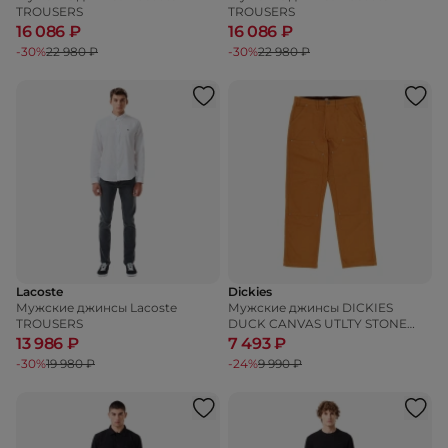
TROUSERS
TROUSERS
16 086 ₽
16 086 ₽
-30%
22 980 ₽
-30%
22 980 ₽
Lacoste
Dickies
Мужские джинсы Lacoste
Мужские джинсы DICKIES
TROUSERS
DUCK CANVAS UTLTY STONE
WASHED BROWN DUCK
13 986 ₽
7 493 ₽
-30%
19 980 ₽
-24%
9 990 ₽