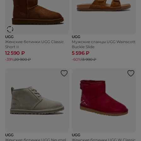
UGG
UGG
Женские ботинки UGG Classic
Мужские сланцы UGG Wainscott
Short II
Buckle Slide
12 590 ₽
5 596 ₽
-39%
20 900 ₽
-60%
13 990 ₽
UGG
UGG
Женские ботинки UGG Neumel
Женские ботинки UGG W Classic