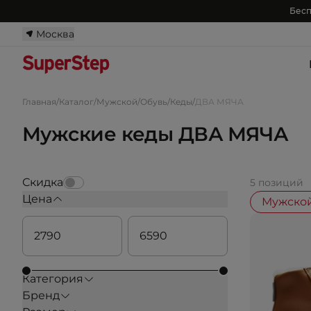
Бесп
Москва
Главная
/
Каталог
/
Мужской
/
Обувь
/
Кеды
/
ДВА МЯЧА
Мужские кеды ДВА МЯЧА
Скидка
5 позиций
Цена
Мужско
Категория
Бренд