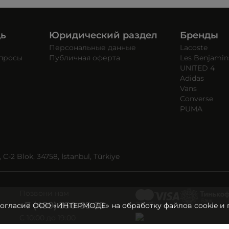
щь
Юридический раздел
Бренды
Персональные данные
Lacoste
опросы
Публичная оферта
Les Benjamin
UNITED 4
Adidas
Vans
Converse
PUMA
C-2 Blok, 34758, İstanbul, Türkiye
Позвони нам
+7 (499) 350-55-33
согласие ООО «ИНТЕРМОДЕ» на обработку файлов cookie и 
C 10:00 до 19:00