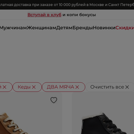
латная доставка при заказе от 10 000 рублей в Москве и Санкт Петер
Вступай в клуб
и копи бонусы
Мужчинам
Женщинам
Детям
Бренды
Новинки
Скидк
й
Кеды
ДВА МЯЧА
Очистить все