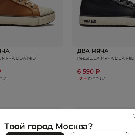
ЯЧА
ДВА МЯЧА
А МЯЧА DBA MID
Кеды ДВА МЯЧА DBA MID
бавить в корзину
Добавить в корз
₽
6 590 ₽
0 ₽
-39%
10 900 ₽
Твой город Москва?