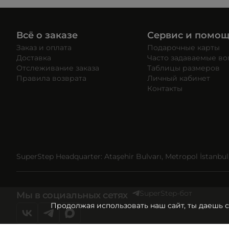
Всё о заказе
Сервис и помо
Заказ и оплата
Подарочные карты
Доставка
Часто задаваемые в
Отслеживание заказа
Таблицы размеров
Правила возврата
Личный кабинет
Контакты
SuperStep Headquarter: Ataşehir Bulvarı, Metropol İstanbul, 
SuperStep-бот
Мы в социальных сетях
Продолжая использовать наш сайт, ты даешь 