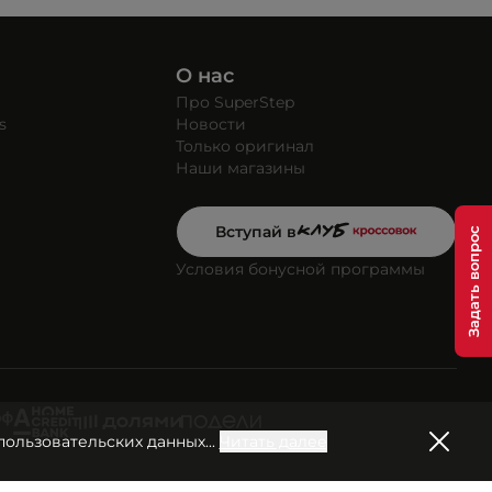
О нас
Про SuperStep
s
Новости
Только оригинал
Наши магазины
Вступай в
Условия бонусной программы
пользовательских данных
...
Читать далее