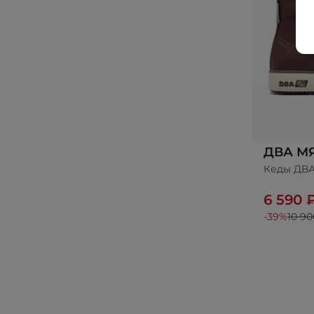
ДВА М
Кеды ДВ
До
6 590 
-39%
10 90