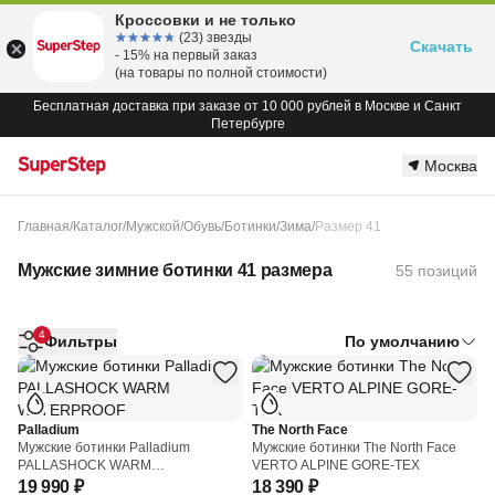
Кроссовки и не только
☆☆☆☆☆
★★★★★
(23) звезды
Скачать
- 15% на первый заказ
(на товары по полной стоимости)
Бесплатная доставка при заказе от 10 000 рублей в Москве и Санкт
Петербурге
Москва
Главная
/
Каталог
/
Мужской
/
Обувь
/
Ботинки
/
Зима
/
Размер 41
Мужские зимние ботинки 41 размера
55 позиций
4
Фильтры
По умолчанию
Palladium
The North Face
Мужские ботинки Palladium
Мужские ботинки The North Face
PALLASHOCK WARM
VERTO ALPINE GORE-TEX
WATERPROOF
19 990 ₽
18 390 ₽