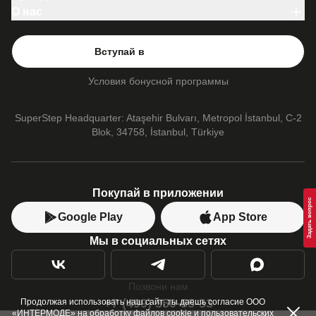
Публичная оферта
Lacoste
О нас
Личный кабинет
Les Benjamins
Про SuperStep
Контакты
UNITED 4
Новости
Adidas
Только оригинал
Вступай в
Vans
Наши магазины
Converse
Условия бонусной программы
PUMA
SuperStep Headquarter: Ataşehir Bulvarı, Metropol İstanbul, C-2
Blok, 34758, İstanbul, Türkiye
Покупай в приложении
Google Play
App Store
Мы в социальных сетях
Позвони нам
+7 (499) 350-55-33
Продолжая использовать наш сайт, ты даешь согласие ООО
«ИНТЕРМОДЕ» на обработку файлов cookie и пользовательских