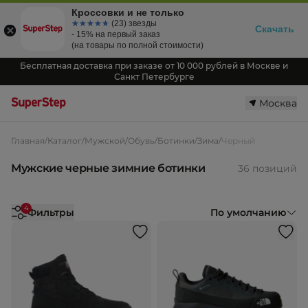
Кроссовки и не только
☆☆☆☆☆
★★★★★
(23) звезды
Скачать
- 15% на первый заказ
(на товары по полной стоимости)
Бесплатная доставка при заказе от 10 000 рублей в Москве и
Санкт Петербурге
Москва
Главная
/
Каталог
/
Мужской
/
Обувь
/
Ботинки
/
Зима
/
Черный
Мужские черные зимние ботинки
36 позиций
4
Фильтры
По умолчанию