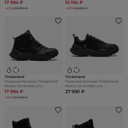
17 994 ₽
10 194 ₽
-40%
29 990 ₽
-40%
16 990 ₽
Timberland
Timberland
Мужские ботинки Timberland
Мужские ботинки Timberland
Motion Scramble Low
Motion Scramble Low
WaterProof
WaterProof
17 994 ₽
27 990 ₽
-40%
29 990 ₽