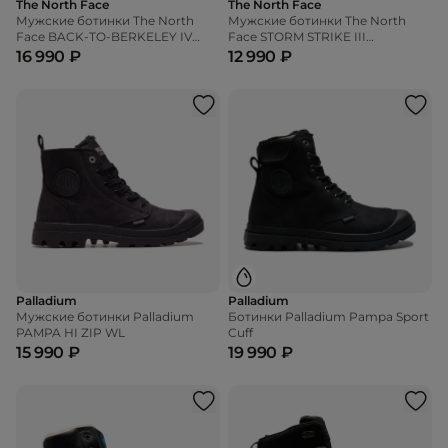
The North Face
The North Face
Мужские ботинки The North
Мужские ботинки The North
Face BACK-TO-BERKELEY IV
Face STORM STRIKE III
TEXTILE WATERPROOF
WATERPROOF
16 990 ₽
12 990 ₽
Palladium
Palladium
Мужские ботинки Palladium
Ботинки Palladium Pampa Sport
PAMPA HI ZIP WL
Cuff
15 990 ₽
19 990 ₽