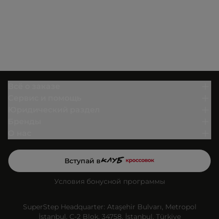
Всё о заказе
Сервис и помощь
Юридический раздел
Бренды
О нас
Вступай в
Условия бонусной программы
SuperStep Headquarter: Ataşehir Bulvarı, Metropol
İstanbul, C-2 Blok, 34758, İstanbul, Türkiye