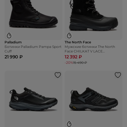
Palladium
The North Face
Ботинки Palladium Pampa Sport
Мужские ботинки The North
Cuff
Face CHILKAT V LACE
WATERPROOF
21 990 ₽
12 392 ₽
-20%
15 490 ₽