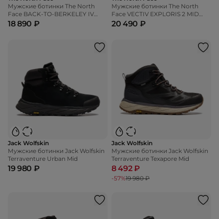
Мужские ботинки The North
Мужские ботинки The North
Face BACK-TO-BERKELEY IV
Face VECTIV EXPLORIS 2 MID
LEATHER WATERPROOF
FUTURELIGHT LTHR
18 890 ₽
20 490 ₽
Jack Wolfskin
Jack Wolfskin
Мужские ботинки Jack Wolfskin
Мужские ботинки Jack Wolfskin
Terraventure Urban Mid
Terraventure Texapore Mid
19 980 ₽
8 492 ₽
-57%
19 980 ₽