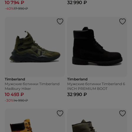
WATERPROOF
10 794 ₽
32 990 ₽
-40%
17 990 ₽
Timberland
Timberland
Мужские ботинки Timberland
Мужские ботинки Timberland 6
Madbury Hiker
INCH PREMIUM BOOT
10 493 ₽
32 990 ₽
-30%
14 990 ₽