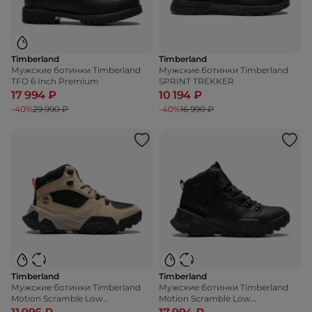
Timberland
Timberland
Мужские ботинки Timberland
Мужские ботинки Timberland
TFO 6 Inch Premium
SPRINT TREKKER
17 994 ₽
10 194 ₽
-40%
29 990 ₽
-40%
16 990 ₽
Timberland
Timberland
Мужские ботинки Timberland
Мужские ботинки Timberland
Motion Scramble Low
Motion Scramble Low
WaterProof
WaterProof