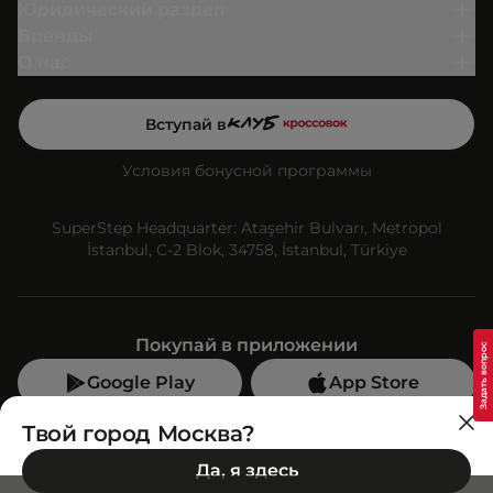
Юридический раздел
Бренды
О нас
Вступай в
Условия бонусной программы
SuperStep Headquarter: Ataşehir Bulvarı, Metropol
İstanbul, C-2 Blok, 34758, İstanbul, Türkiye
Покупай в приложении
Google Play
App Store
Мы в социальных сетях
Твой город Москва?
Да, я здесь
Позвони нам