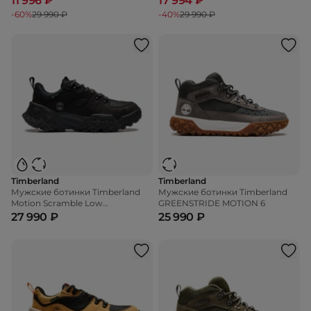
11 996 ₽
17 994 ₽
-60%
29 990 ₽
-40%
29 990 ₽
Timberland
Timberland
Мужские ботинки Timberland
Мужские ботинки Timberland
Motion Scramble Low
GREENSTRIDE MOTION 6
WaterProof
27 990 ₽
25 990 ₽