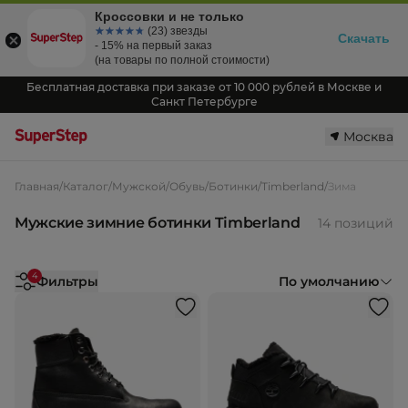
Кроссовки и не только
☆☆☆☆☆
★★★★★
(23) звезды
Скачать
- 15% на первый заказ
(на товары по полной стоимости)
Бесплатная доставка при заказе от 10 000 рублей в Москве и
Санкт Петербурге
Москва
Главная
/
Каталог
/
Мужской
/
Обувь
/
Ботинки
/
Timberland
/
Зима
Мужские зимние ботинки Timberland
14 позиций
4
Фильтры
По умолчанию