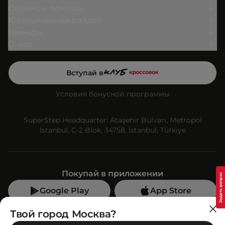
Сервис и помощь
Юридический раздел
Бренды
О нас
Вступай в
Условия бонусной программы
SuperStep Headquarter: Ataşehir Bulvarı, Metropol
İstanbul, C-2 Blok, 34758, İstanbul, Türkiye
Покупай в приложении
Google Play
App Store
Мы в социальных сетях
Твой город Москва?