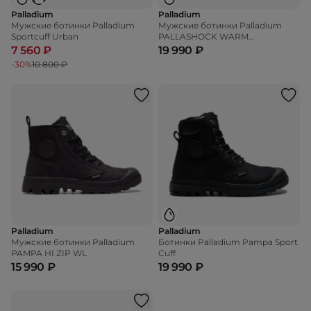
Palladium
Palladium
Мужские ботинки Palladium
Мужские ботинки Palladium
Sportcuff Urban
PALLASHOCK WARM
WATERPROOF
7 560 ₽
19 990 ₽
-30%
10 800 ₽
Palladium
Palladium
Мужские ботинки Palladium
Ботинки Palladium Pampa Sport
PAMPA HI ZIP WL
Cuff
15 990 ₽
19 990 ₽