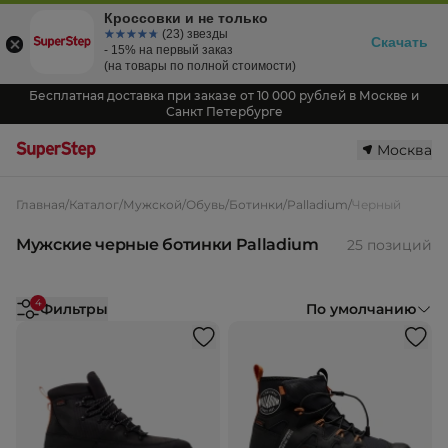
Кроссовки и не только
☆☆☆☆☆
★★★★★
(23) звезды
Скачать
- 15% на первый заказ
(на товары по полной стоимости)
Бесплатная доставка при заказе от 10 000 рублей в Москве и
Санкт Петербурге
Москва
Главная
/
Каталог
/
Мужской
/
Обувь
/
Ботинки
/
Palladium
/
Черный
Мужские черные ботинки Palladium
25 позиций
4
Фильтры
По умолчанию