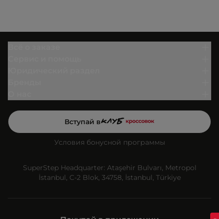
Всё о заказе
Сервис и помощь
Юридический раздел
Бренды
О нас
Вступай в
Условия бонусной программы
SuperStep Headquarter: Ataşehir Bulvarı, Metropol
İstanbul, C-2 Blok, 34758, İstanbul, Türkiye