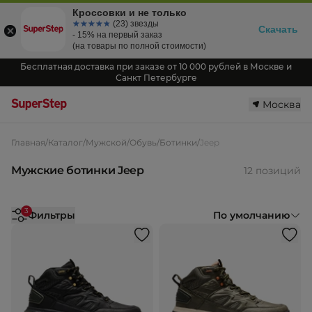
Кроссовки и не только
☆☆☆☆☆
★★★★★
(23) звезды
Скачать
- 15% на первый заказ
(на товары по полной стоимости)
Бесплатная доставка при заказе от 10 000 рублей в Москве и
Санкт Петербурге
Москва
Главная
/
Каталог
/
Мужской
/
Обувь
/
Ботинки
/
Jeep
Мужские ботинки Jeep
12 позиций
3
Фильтры
По умолчанию