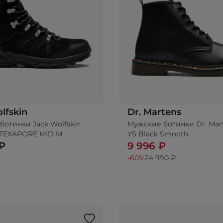
lfskin
Dr. Martens
ботинки Jack Wolfskin
Мужские ботинки Dr. Mart
Добавить в корз
TEXAPORE MID M
YS Black Smooth
 ₽
9 996 ₽
-60%
24 990 ₽