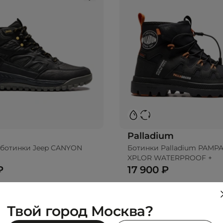
Palladium
ботинки Jeep CANYON
Ботинки Palladium PAMPA
D
XPLOR WATERPROOF +
₽
17 900 ₽
Твой город Москва?