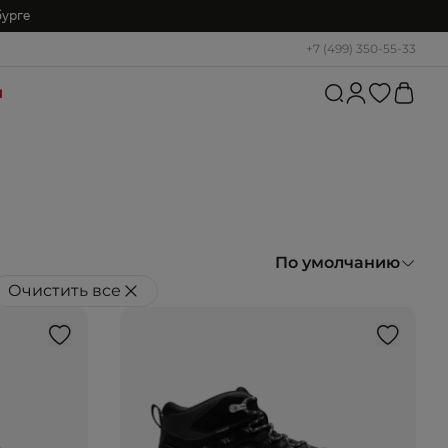
бурге
+7 (499) 350-55-33
и
По умолчанию
Очистить все