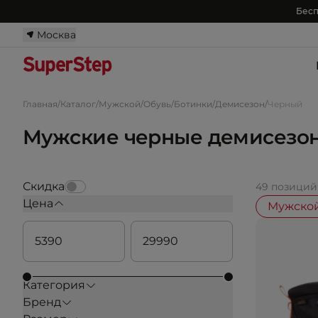
Бесп
Москва
Главная
/
Каталог
/
Мужской
/
Обувь
/
Ботинки
/
Демисезон
/
Черный
Мужские черные демисезо
Скидка
49 позиций
Цена
Мужско
Категория
Бренд