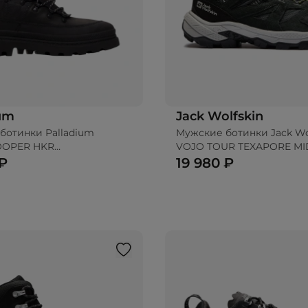
ium
Jack Wolfskin
ботинки Palladium
Мужские ботинки Jack Wo
OOPER HKR
VOJO TOUR TEXAPORE MI
OOF+
 ₽
19 980 ₽