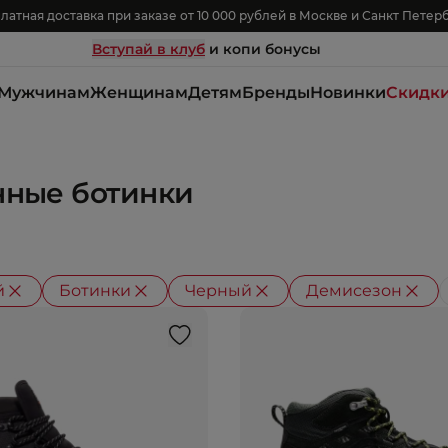
латная доставка при заказе от 10 000 рублей в Москве и Санкт Петер
Вступай в клуб
и копи бонусы
Мужчинам
Женщинам
Детям
Бренды
Новинки
Скидк
нные ботинки
й
Ботинки
Черный
Демисезон