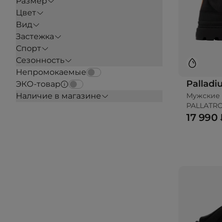
Размер
Цвет
Вид
Застежка
Спорт
Сезонность
Непромокаемые
Pallad
ЭКО-товар
Мужские 
Наличие в магазине
PALLATR
WATERPR
17 990