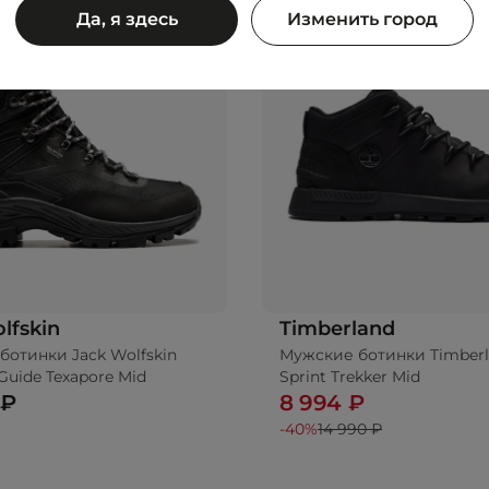
Да, я здесь
Изменить город
lfskin
Timberland
ботинки Jack Wolfskin
Мужские ботинки Timber
 Guide Texapore Mid
Sprint Trekker Mid
 ₽
8 994 ₽
-40%
14 990 ₽