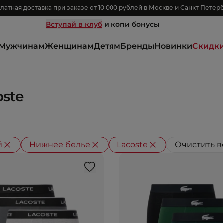
латная доставка при заказе от 10 000 рублей в Москве и Санкт Петер
Вступай в клуб
и копи бонусы
Мужчинам
Женщинам
Детям
Бренды
Новинки
Скидк
ste
й
Нижнее белье
Lacoste
Очистить в