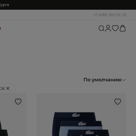
бурге
+7 (499) 350-55-33
и
По умолчанию
се