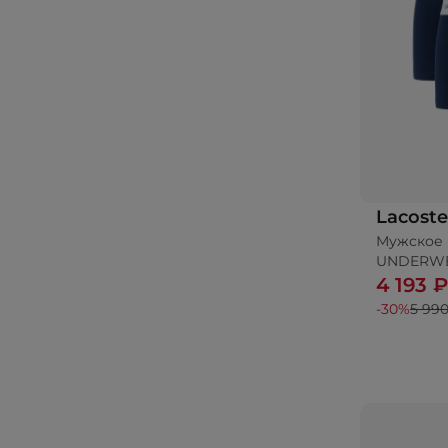
Lacoste
Мужское 
UNDERW
4 193 ₽
-30%
5 990