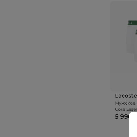
Lacoste
Мужское 
Core Essen
5 990 