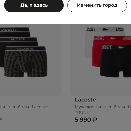
Да, я здесь
Изменить город
Lacoste
нижнее белье Lacoste
Мужское нижнее белье L
TRUNK
₽
5 990 ₽