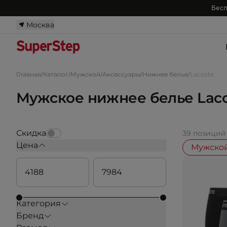
Бесп
Москва
Главная
/
Каталог
/
Мужской
/
Аксессуары
/
Нижнее белье
/
Lacoste
Мужское нижнее белье Laco
Скидка
39 позиций
Цена
Мужско
Категория
Бренд