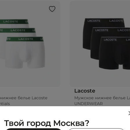
Lacoste
нижнее белье Lacoste
Мужское нижнее белье L
tials
UNDERWEAR
₽
5 990 ₽
Твой город Москва?