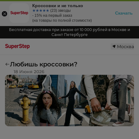
Кроссовки и не только
☆☆☆☆☆
★★★★★
(23) звезды
Скачать
- 15% на первый заказ
(на товары по полной стоимости)
Бесплатная доставка при заказе от 10 000 рублей в Москве и
Санкт Петербурге
Москва
Любишь кроссовки?
18 Июня 2026