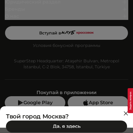
Юридический раздел
Бренды
О нас
Вступай в
Условия бонусной программы
SuperStep Headquarter: Ataşehir Bulvarı, Metropol
İstanbul, C-2 Blok, 34758, İstanbul, Türkiye
Покупай в приложении
Google Play
App Store
Мы в социальных сетях
Твой город Москва?
Да, я здесь
Позвони нам